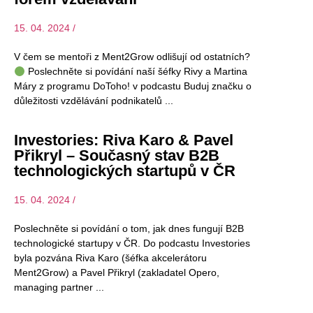
15. 04. 2024 /
V čem se mentoři z Ment2Grow odlišují od ostatních?
Poslechněte si povídání naší šéfky Rivy a Martina
Máry z programu DoToho! v podcastu Buduj značku o
důležitosti vzdělávání podnikatelů
Investories: Riva Karo & Pavel
Přikryl – Současný stav B2B
technologických startupů v ČR
15. 04. 2024 /
Poslechněte si povídání o tom, jak dnes fungují B2B
technologické startupy v ČR. Do podcastu Investories
byla pozvána Riva Karo (šéfka akcelerátoru
Ment2Grow) a Pavel Přikryl (zakladatel Opero,
managing partner