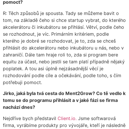
pomoct?
R: Těch způsobů je spousta. Tady se můžeme bavit o
tom, na základě čeho si chce startup vybrat, do kterého
akcelerátoru či inkubátoru se přihlásí. Větví, podle čeho
se rozhodnout, je víc. Primárním kritériem, podle
kterého je dobré se rozhodovat, je to, zda se chceš
přihlásit do akcelerátoru nebo inkubátoru u nás, nebo v
zahraničí. Dále tam hraje roli to, zda si program bere
equitu za účast, nebo jestli se tam platí případně nějaký
poplatek. A tou asi úplně nejzásadnější věcí je
rozhodování podle cíle a očekávání, podle toho, s čím
potřebuji pomoct.
Jirko, jaká byla tvá cesta do Ment2Grow? Co tě vedlo k
tomu se do programu přihlásit a v jaké fázi se firma
nachází dnes?
Nejdříve bych představil
Client.io
.
Jsme softwarová
firma, vyrábíme produkty pro vývojáře, kteří je následně