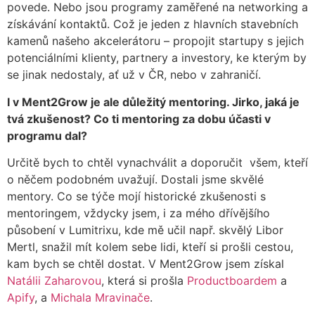
povede. Nebo jsou programy zaměřené na networking a
získávání kontaktů. Což je jeden z hlavních stavebních
kamenů našeho akcelerátoru – propojit startupy s jejich
potenciálními klienty, partnery a investory, ke kterým by
se jinak nedostaly, ať už v ČR, nebo v zahraničí.
I v Ment2Grow je ale důležitý mentoring. Jirko, jaká je
tvá zkušenost? Co ti mentoring za dobu účasti v
programu dal?
Určitě bych to chtěl vynachválit a doporučit všem, kteří
o něčem podobném uvažují. Dostali jsme skvělé
mentory. Co se týče mojí historické zkušenosti s
mentoringem, vždycky jsem, i za mého dřívějšího
působení v Lumitrixu, kde mě učil např. skvělý Libor
Mertl, snažil mít kolem sebe lidi, kteří si prošli cestou,
kam bych se chtěl dostat. V Ment2Grow jsem získal
Natálii Zaharovou
, která si prošla
Productboardem
a
Apify
, a
Michala Mravinače
.