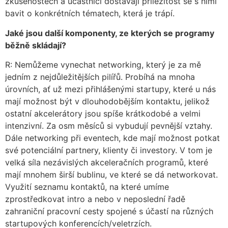
zkušenostech a účastníci dostávají příležitost se s nimi
bavit o konkrétních tématech, která je trápí.
Jaké jsou další komponenty, ze kterých se programy
běžně skládají?
R: Nemůžeme vynechat networking, který je za mě
jedním z nejdůležitějších pilířů. Probíhá na mnoha
úrovních, ať už mezi přihlášenými startupy, které u nás
mají možnost být v dlouhodobějším kontaktu, jelikož
ostatní akcelerátory jsou spíše krátkodobé a velmi
intenzivní. Za osm měsíců si vybudují pevnější vztahy.
Dále networking při eventech, kde mají možnost potkat
své potenciální partnery, klienty či investory. V tom je
velká síla nezávislých akceleračních programů, které
mají mnohem širší bublinu, ve které se dá networkovat.
Využití seznamu kontaktů, na které umíme
zprostředkovat intro a nebo v neposlední řadě
zahraniční pracovní cesty spojené s účastí na různých
startupových konferencích/veletrzích.