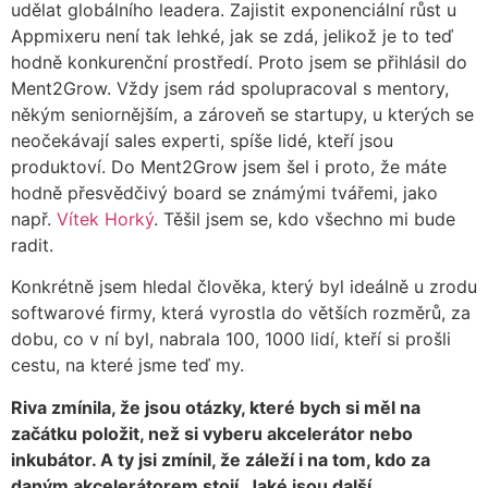
udělat globálního leadera. Zajistit exponenciální růst u
Appmixeru není tak lehké, jak se zdá, jelikož je to teď
hodně konkurenční prostředí. Proto jsem se přihlásil do
Ment2Grow. Vždy jsem rád spolupracoval s mentory,
někým seniornějším, a zároveň se startupy, u kterých se
neočekávají sales experti, spíše lidé, kteří jsou
produktoví. Do Ment2Grow jsem šel i proto, že máte
hodně přesvědčivý board se známými tvářemi, jako
např.
Vítek Horký
. Těšil jsem se, kdo všechno mi bude
radit.
Konkrétně jsem hledal člověka, který byl ideálně u zrodu
softwarové firmy, která vyrostla do větších rozměrů, za
dobu, co v ní byl, nabrala 100, 1000 lidí, kteří si prošli
cestu, na které jsme teď my.
Riva zmínila, že jsou otázky, které bych si měl na
začátku položit, než si vyberu akcelerátor nebo
inkubátor. A ty jsi zmínil, že záleží i na tom, kdo za
daným akcelerátorem stojí. Jaké jsou další