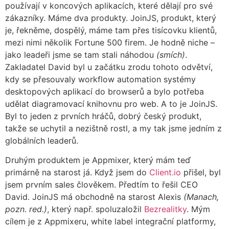
používají v koncových aplikacích, které dělají pro své
zákazníky. Máme dva produkty. JoinJS, produkt, který
je, řekněme, dospělý, máme tam přes tisícovku klientů,
mezi nimi několik Fortune 500 firem. Je hodně niche –
jako leadeři jsme se tam stali náhodou
(smích)
.
Zakladatel David byl u začátku zrodu tohoto odvětví,
kdy se přesouvaly workflow automation systémy
desktopových aplikací do browserů a bylo potřeba
udělat diagramovací knihovnu pro web. A to je JoinJS.
Byl to jeden z prvních hráčů, dobrý český produkt,
takže se uchytil a nezištně rostl, a my tak jsme jedním z
globálních leaderů.
Druhým produktem je Appmixer, který mám teď
primárně na starost já. Když jsem do
Client.io
přišel, byl
jsem prvním sales člověkem. Předtím to řešil CEO
David. JoinJS má obchodně na starost Alexis
(Manach,
pozn. red.)
, který např. spoluzaložil
Bezrealitky
. Mým
cílem je z Appmixeru, white label integrační platformy,