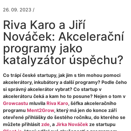
26. 09. 2023 /
Riva Karo a Jiří
Nováček: Akcelerační
programy jako
katalyzátor úspěchu?
Co trápí české startupy, jak jim s tím mohou pomoci
akcelerátory, inkubátory a další programy? Podle čeho
si správný akcelerátor vybrat? Co startup v
akcelerátoru čeká a kam ho to posune? Nejen o tom v
Growcastu
mluvila
Riva Karo
, šéfka akceleračního
programu
Ment2Grow
, který má jen do konce září
otevřené přihlášky do šestého ročníku, do kterého se
můžete přihlásit
zde
, a
Jirka Nováček
ze startupu