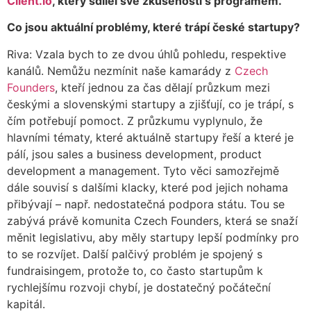
Client.io
, který sdílel své zkušenosti s programem.
Co jsou aktuální problémy, které trápí české startupy?
Riva: Vzala bych to ze dvou úhlů pohledu, respektive
kanálů. Nemůžu nezmínit naše kamarády z
Czech
Founders
, kteří jednou za čas dělají průzkum mezi
českými a slovenskými startupy a zjišťují, co je trápí, s
čím potřebují pomoct. Z průzkumu vyplynulo, že
hlavními tématy, které aktuálně startupy řeší a které je
pálí, jsou sales a business development, product
development a management. Tyto věci samozřejmě
dále souvisí s dalšími klacky, které pod jejich nohama
přibývají – např. nedostatečná podpora státu. Tou se
zabývá právě komunita Czech Founders, která se snaží
měnit legislativu, aby měly startupy lepší podmínky pro
to se rozvíjet. Další palčivý problém je spojený s
fundraisingem, protože to, co často startupům k
rychlejšímu rozvoji chybí, je dostatečný počáteční
kapitál.