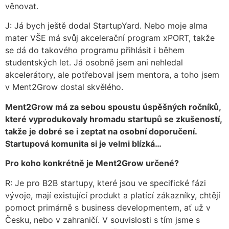
věnovat.
J: Já bych ještě dodal StartupYard. Nebo moje alma
mater VŠE má svůj akcelerační program xPORT, takže
se dá do takového programu přihlásit i během
studentských let. Já osobně jsem ani nehledal
akcelerátory, ale potřeboval jsem mentora, a toho jsem
v Ment2Grow dostal skvělého.
Ment2Grow má za sebou spoustu úspěšných ročníků,
které vyprodukovaly hromadu startupů se zkušeností,
takže je dobré se i zeptat na osobní doporučení.
Startupová komunita si je velmi blízká…
Pro koho konkrétně je Ment2Grow určené?
R: Je pro B2B startupy, které jsou ve specifické fázi
vývoje, mají existující produkt a platící zákazníky, chtějí
pomoct primárně s business developmentem, ať už v
Česku, nebo v zahraničí. V souvislosti s tím jsme s