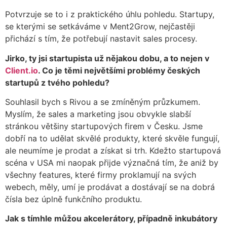
Potvrzuje se to i z praktického úhlu pohledu. Startupy,
se kterými se setkáváme v Ment2Grow, nejčastěji
přichází s tím, že potřebují nastavit sales procesy.
Jirko, ty jsi startupista už nějakou dobu, a to nejen v
Client.io
. Co je těmi největšími problémy českých
startupů z tvého pohledu?
Souhlasil bych s Rivou a se zmíněným průzkumem.
Myslím, že sales a marketing jsou obvykle slabší
stránkou většiny startupových firem v Česku. Jsme
dobří na to udělat skvělé produkty, které skvěle fungují,
ale neumíme je prodat a získat si trh. Kdežto startupová
scéna v USA mi naopak přijde význačná tím, že aniž by
všechny features, které firmy proklamují na svých
webech, měly, umí je prodávat a dostávají se na dobrá
čísla bez úplně funkčního produktu.
Jak s tímhle můžou akcelerátory, případně inkubátory