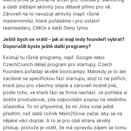
a další stěžejní aktivity jsou dělané přímo pro ně.
Zároveň na to navazují aktivity (např. různé
masterminds), které pořádáme i pro ostatní
teamleadery, CMOs a další členy týmu.
Ještě bych se vrátil – jak si mají tedy foundeři vybrat?
Doporučili byste ještě další programy?
Existují tu různé programy, např. Google nebo
CzechCrunch dělají program pro startupy, Czech
Founders pořádají skvělé bootcampy. Málokdy je to ale
zacílené na specifickou fázi startupu, stojí to na pilířích,
které jsou pro všechny stejné a zároveň hodně jiné,
podle toho, ve které fázi se firma nachází. Je potřeba si
dobře prostudovat, zda odpovídám popisu na ideálního
účastníka. To mi připomíná, že mi Jirka volal ještě
předtím, než další ročník Ment2Grow začal, aby se na
nějaké věci doptal. A to je pro obě strany skvělý
přístup, protože je vidět, že má opravdu zájem se tomu