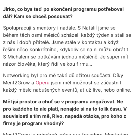
Jirko, co bys teď po skončení programu potřeboval
dál? Kam se chceš posouvat?
Spolupracuji s mentory i nadále. S Natálií jsme se
během těch osmi měsíců scházeli každý týden a stali se
z nás i dobří přátelé. Jsme stále v kontaktu a když
řeším něco konkrétního, kdykoliv se na ni můžu obrátit.
S Michalem se potkávám jednou měsíčně. Je super mít
názor člověka, který řídí velkou firmu…
Networking byl pro mě také důležitou součástí. Díky
Ment2Grow a
Operu
jsem měl možnost se zúčastnit
každý měsíc nabušených eventů, ať už live, nebo online.
Měl jsi prostor a chuť se v programu angažovat. Ne
pro každého to ale platí, nenajde si na to tolik času. V
souvislosti s tím mě, Rivo, napadá otázka, pro koho z
firmy je program vhodný?
Ment2Grow je primárně určen pro foundery. Mentoring