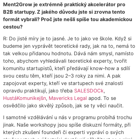
Ment2Grow je extrémně praktický akcelerátor pro
B2B startupy. Z jakého důvodu jste si zrovna tento
formát vybrali? Proč jste nešli spíše tou akademickou
cestou?
R: Do jisté míry je to jasné. Je to jako ve škole. Když si
budeme jen vyprávět teoretické rady, jak na to, nemá to
tak velkou přidanou hodnotu. Dává nám smysl, namísto
toho, abychom vyhledávali teoretické experty, tvořit
komunitu startupistů, kteří předávají know-how a sdílí
svou cestu těm, kteří jsou 2–3 roky za nimi. A pak
zapojovat experty, kteří ve startupech své znalosti
opravdu praktikují, jako třeba
SALESDOCk
,
HustáKomunikejšn
,
Mavericks Legal
apod. To se
osvědčilo jako skvělý způsob, jak se ty věci naučit.
I samotné vzdělávání u nás v programu probíhá trochu
jinak. Naše workshopy jsou spíše diskuzní formáty, při
kterých zkušení foundeři či experti vypráví o svých