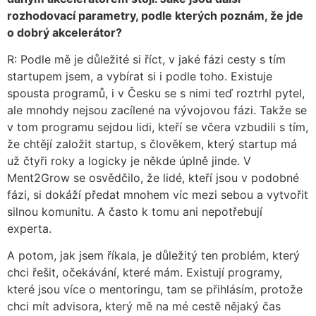
rozhodovací parametry, podle kterých poznám, že jde
o dobrý akcelerátor?
R: Podle mě je důležité si říct, v jaké fázi cesty s tím
startupem jsem, a vybírat si i podle toho. Existuje
spousta programů, i v Česku se s nimi teď roztrhl pytel,
ale mnohdy nejsou zacílené na vývojovou fázi. Takže se
v tom programu sejdou lidi, kteří se včera vzbudili s tím,
že chtějí založit startup, s člověkem, který startup má
už čtyři roky a logicky je někde úplně jinde. V
Ment2Grow se osvědčilo, že lidé, kteří jsou v podobné
fázi, si dokáží předat mnohem víc mezi sebou a vytvořit
silnou komunitu. A často k tomu ani nepotřebují
experta.
A potom, jak jsem říkala, je důležitý ten problém, který
chci řešit, očekávání, které mám. Existují programy,
které jsou více o mentoringu, tam se přihlásím, protože
chci mít advisora, který mě na mé cestě nějaký čas