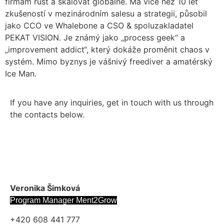
firmám růst a škálovat globálně. Má více než 10 let
zkušeností v mezinárodním salesu a strategii, působil
jako CCO ve Whalebone a CSO & spoluzakladatel
PEKAT VISION. Je známý jako „process geek“ a
„improvement addict“, který dokáže proměnit chaos v
systém. Mimo byznys je vášnivý freediver a amatérský
Ice Man.
If you have any inquiries, get in touch with us through
the contacts below.
Veronika Šimková
Program Manager Ment2Grow
+420 608 441 777