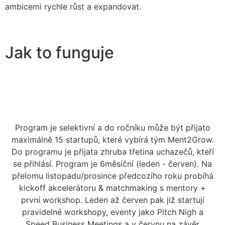
ambicemi rychle růst a expandovat.
Jak to funguje
Program je selektivní a do ročníku může být přijato
maximálně 15 startupů, které vybírá tým Ment2Grow.
Do programu je přijata zhruba třetina uchazečů, kteří
se přihlásí. Program je 6měsíční (leden - červen). Na
přelomu listopadu/prosince předcozího roku probíhá
kickoff akcelerátoru & matchmaking s mentory +
první workshop. Leden až červen pak již startují
pravidelné workshopy, eventy jako Pitch Nigh a
Speed Business Meetings a v červnu na závěr