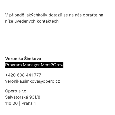
V případě jakýchkoliv dotazů se na nás obraťte na
níže uvedených kontaktech.
Veronika Šimková
Program Manager Ment2Grow
+420 608 441 777
veronika.simkova@opero.cz
Opero s.r.o.
Salvátorská 931/8
110 00 | Praha 1