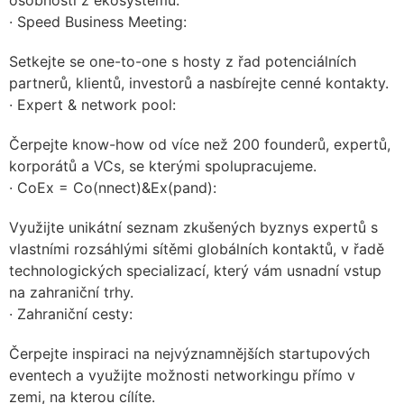
osobnosti z ekosystému.
· Speed Business Meeting:
Setkejte se one-to-one s hosty z řad potenciálních
partnerů, klientů, investorů a nasbírejte cenné kontakty.
· Expert & network pool:
Čerpejte know-how od více než 200 founderů, expertů,
korporátů a VCs, se kterými spolupracujeme.
· CoEx = Co(nnect)&Ex(pand):
Využijte unikátní seznam zkušených byznys expertů s
vlastními rozsáhlými sítěmi globálních kontaktů, v řadě
technologických specializací, který vám usnadní vstup
na zahraniční trhy.
· Zahraniční cesty:
Čerpejte inspiraci na nejvýznamnějších startupových
eventech a využijte možnosti networkingu přímo v
zemi, na kterou cílíte.