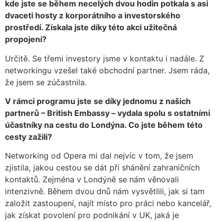
kde jste se během necelých dvou hodin potkala s asi
dvaceti hosty z korporátního a investorského
prostředí. Získala jste díky této akci užitečná
propojení?
Určitě. Se třemi investory jsme v kontaktu i nadále. Z
networkingu vzešel také obchodní partner. Jsem ráda,
že jsem se zúčastnila.
V rámci programu jste se díky jednomu z našich
partnerů – British Embassy – vydala spolu s ostatními
účastníky na cestu do Londýna. Co jste během této
cesty zažili?
Networking od Opera mi dal nejvíc v tom, že jsem
zjistila, jakou cestou se dát při shánění zahraničních
kontaktů. Zejména v Londýně se nám věnovali
intenzivně. Během dvou dnů nám vysvětlili, jak si tam
založit zastoupení, najít místo pro práci nebo kancelář,
jak získat povolení pro podnikání v UK, jaká je