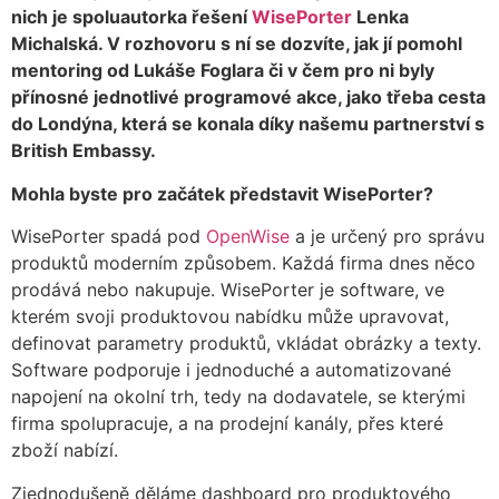
nich je spoluautorka řešení
WisePorter
Lenka
Michalská. V rozhovoru s ní se dozvíte, jak jí pomohl
mentoring od Lukáše Foglara či v čem pro ni byly
přínosné jednotlivé programové akce, jako třeba cesta
do Londýna, která se konala díky našemu partnerství s
British Embassy.
Mohla byste pro začátek představit WisePorter?
WisePorter spadá pod
OpenWise
a je určený pro správu
produktů moderním způsobem. Každá firma dnes něco
prodává nebo nakupuje. WisePorter je software, ve
kterém svoji produktovou nabídku může upravovat,
definovat parametry produktů, vkládat obrázky a texty.
Software podporuje i jednoduché a automatizované
napojení na okolní trh, tedy na dodavatele, se kterými
firma spolupracuje, a na prodejní kanály, přes které
zboží nabízí.
Zjednodušeně děláme dashboard pro produktového