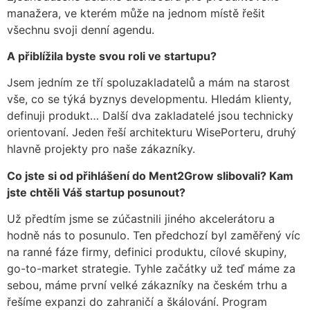
manažera, ve kterém může na jednom místě řešit
všechnu svoji denní agendu.
A přiblížila byste svou roli ve startupu?
Jsem jedním ze tří spoluzakladatelů a mám na starost
vše, co se týká byznys developmentu. Hledám klienty,
definuji produkt… Další dva zakladatelé jsou technicky
orientovaní. Jeden řeší architekturu WisePorteru, druhý
hlavně projekty pro naše zákazníky.
Co jste si od přihlášení do Ment2Grow slibovali? Kam
jste chtěli Váš startup posunout?
Už předtím jsme se zúčastnili jiného akcelerátoru a
hodně nás to posunulo. Ten předchozí byl zaměřený víc
na ranné fáze firmy, definici produktu, cílové skupiny,
go-to-market strategie. Tyhle začátky už teď máme za
sebou, máme první velké zákazníky na českém trhu a
řešíme expanzi do zahraničí a škálování. Program