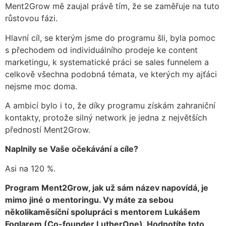
Ment2Grow mě zaujal právě tím, že se zaměřuje na tuto
růstovou fázi.
Hlavní cíl, se kterým jsme do programu šli, byla pomoc
s přechodem od individuálního prodeje ke content
marketingu, k systematické práci se sales funnelem a
celkově všechna podobná témata, ve kterých my ajťáci
nejsme moc doma.
A ambicí bylo i to, že díky programu získám zahraniční
kontakty, protože silný network je jedna z největších
předností Ment2Grow.
Naplnily se Vaše očekávání a cíle?
Asi na 120 %.
Program Ment2Grow, jak už sám název napovídá, je
mimo jiné o mentoringu. Vy máte za sebou
několikaměsíční spolupráci s mentorem Lukášem
Foglarem (Co-founder LutherOne). Hodnotíte toto