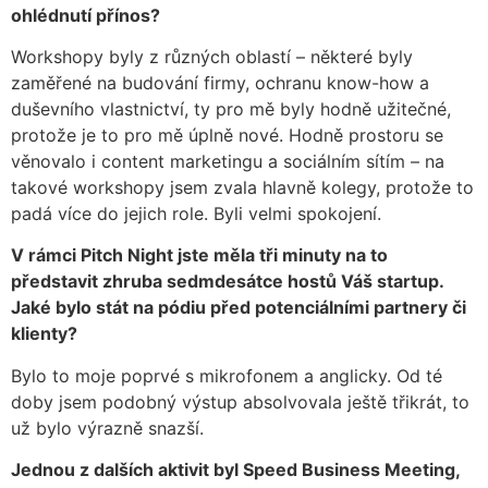
ohlédnutí přínos?
Workshopy byly z různých oblastí – některé byly
zaměřené na budování firmy, ochranu know-how a
duševního vlastnictví, ty pro mě byly hodně užitečné,
protože je to pro mě úplně nové. Hodně prostoru se
věnovalo i content marketingu a sociálním sítím – na
takové workshopy jsem zvala hlavně kolegy, protože to
padá více do jejich role. Byli velmi spokojení.
V rámci Pitch Night jste měla tři minuty na to
představit zhruba sedmdesátce hostů Váš startup.
Jaké bylo stát na pódiu před potenciálními partnery či
klienty?
Bylo to moje poprvé s mikrofonem a anglicky. Od té
doby jsem podobný výstup absolvovala ještě třikrát, to
už bylo výrazně snazší.
Jednou z dalších aktivit byl Speed Business Meeting,