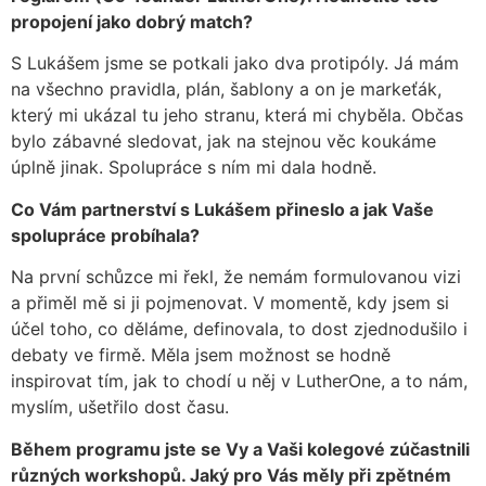
propojení jako dobrý match?
S Lukášem jsme se potkali jako dva protipóly. Já mám
na všechno pravidla, plán, šablony a on je markeťák,
který mi ukázal tu jeho stranu, která mi chyběla. Občas
bylo zábavné sledovat, jak na stejnou věc koukáme
úplně jinak. Spolupráce s ním mi dala hodně.
Co Vám partnerství s Lukášem přineslo a jak Vaše
spolupráce probíhala?
Na první schůzce mi řekl, že nemám formulovanou vizi
a přiměl mě si ji pojmenovat. V momentě, kdy jsem si
účel toho, co děláme, definovala, to dost zjednodušilo i
debaty ve firmě. Měla jsem možnost se hodně
inspirovat tím, jak to chodí u něj v LutherOne, a to nám,
myslím, ušetřilo dost času.
Během programu jste se Vy a Vaši kolegové zúčastnili
různých workshopů. Jaký pro Vás měly při zpětném