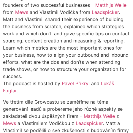
founders of two successful businesses –
Matthijs Welle
from
Mews
and Vlastimil Vodička from
Leadspicker
.
Matt and Vlastimil shared their experience of building
the business from scratch, explained which strategies
work and which don’t, and gave specific tips on contact
sourcing, content creation and measuring & reporting.
Learn which metrics are the most important ones for
your business, how to align your outbound and inbound
efforts, what are the dos and don’ts when attending
trade shows, or how to structure your organization for
success.
The podcast is hosted by
Pavel Přikryl
and
Lukáš
Foglar
.
Ve třetím díle Growcastu se zaměříme na téma
generování leadů a probereme jeho různé aspekty se
zakladateli dvou úspěšných firem –
Matthijs Welle
z
Mews
a Vlastimilem Vodičkou z
Leadspicker
. Matt a
Vlastimil se podělili o své zkušenosti s budováním firmy